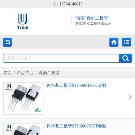
13534146615
“壹芯”做好二极管
各式优质二极管供应商
首页
产品中心
直插二极管
肖特基二极管STPS60H100C参数
肖特基二极管STPS60170CT参数