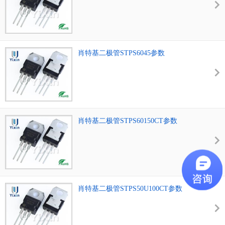
肖特基二极管STPS6045参数
肖特基二极管STPS60150CT参数
肖特基二极管STPS50U100CT参数