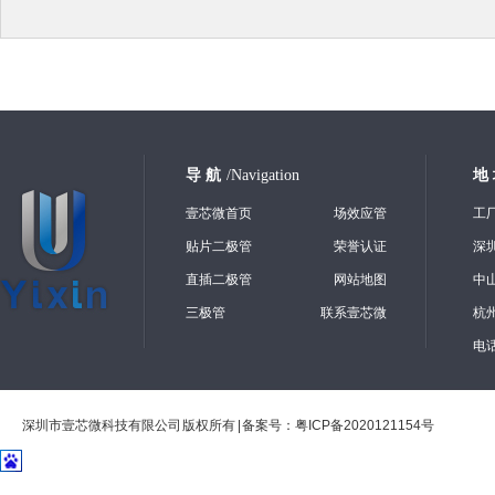
导 航
/Navigation
地
壹芯微首页
场效应管
工
贴片二极管
荣誉认证
深
直插二极管
网站地图
中
三极管
联系壹芯微
杭
电话
深圳市壹芯微科技有限公司 版权所有 | 备案号：
粤ICP备2020121154号