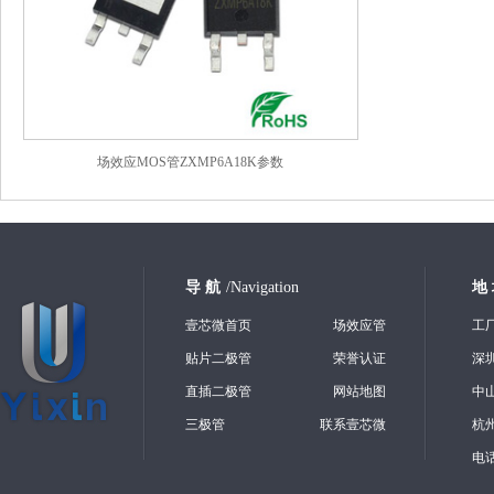
场效应MOS管ZXMP6A18K参数
导 航
/Navigation
地
壹芯微首页
场效应管
工
贴片二极管
荣誉认证
深
直插二极管
网站地图
中
三极管
联系壹芯微
杭
电话