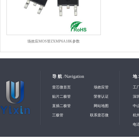
场效应MOS管ZXMP6A18K参数
导 航
/Navigation
地
壹芯微首页
场效应管
工
贴片二极管
荣誉认证
深
直插二极管
网站地图
中
三极管
联系壹芯微
杭
电话