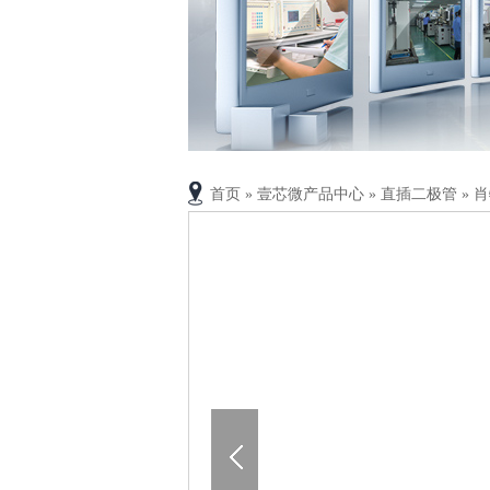
首页
»
壹芯微产品中心
»
直插二极管
»
肖