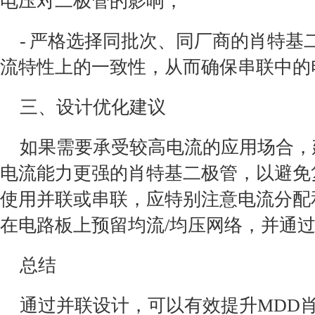
电压对二极管的影响；
- 严格选择同批次、同厂商的肖特
流特性上的一致性，从而确保串联中的
三、设计优化建议
如果需要承受较高电流的应用场合，
电流能力更强的肖特基二极管，以避免
使用并联或串联，应特别注意电流分配
在电路板上预留均流/均压网络，并通
总结
通过并联设计，可以有效提升MDD