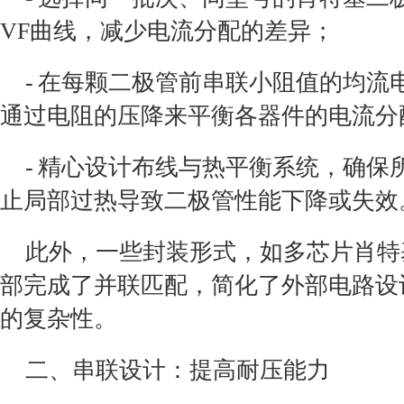
VF曲线，减少电流分配的差异；
- 在每颗二极管前串联小阻值的均流电
通过电阻的压降来平衡各器件的电流分
- 精心设计布线与热平衡系统，确
止局部过热导致二极管性能下降或失效
此外，一些封装形式，如多芯片肖特
部完成了并联匹配，简化了外部电路设
的复杂性。
二、串联设计：提高耐压能力