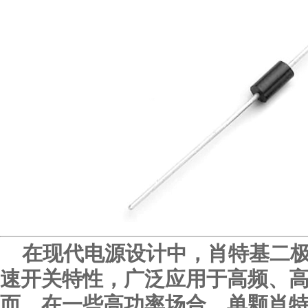
在现代电源设计中，肖特基二
速开关特性，广泛应用于高频、
而，在一些高功率场合，单颗肖