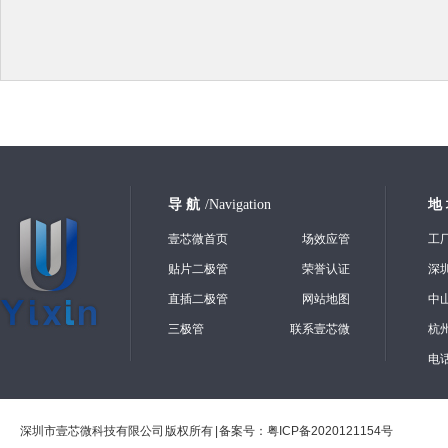
导 航
/Navigation
地
壹芯微首页
场效应管
工
贴片二极管
荣誉认证
深
直插二极管
网站地图
中
三极管
联系壹芯微
杭
电话
深圳市壹芯微科技有限公司 版权所有 | 备案号：
粤ICP备2020121154号