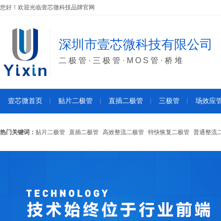
您好！欢迎光临壹芯微科技品牌官网
深圳市壹芯微科技有限公司
二极管·三极管·MOS管·桥堆
壹芯微首页
贴片二极管
直插二极管
三极管
场效应
热门关键词：
贴片二极管
直插二极管
高效整流二极管
特快恢复二极管
普通整流