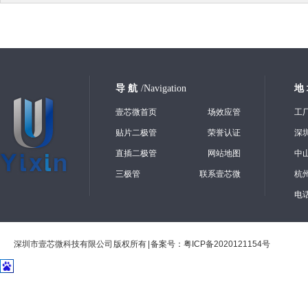
导 航
/Navigation
地
壹芯微首页
场效应管
工
贴片二极管
荣誉认证
深
直插二极管
网站地图
中
三极管
联系壹芯微
杭
电话
深圳市壹芯微科技有限公司 版权所有 | 备案号：
粤ICP备2020121154号