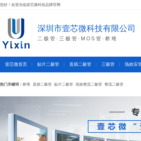
您好！欢迎光临壹芯微科技品牌官网
深圳市壹芯微科技有限公司
二极管·三极管·MOS管·桥堆
壹芯微首页
贴片二极管
直插二极管
三极管
场效应
热门关键词：
桥堆
直插二极管
贴片二极管
高效整流二极管
整流二极管