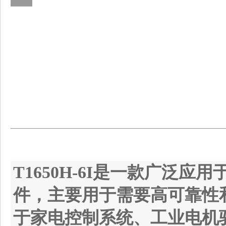
T1650H-6I
是一款广泛应用
件，主要用于需要高可靠性
于家电控制系统、工业电机