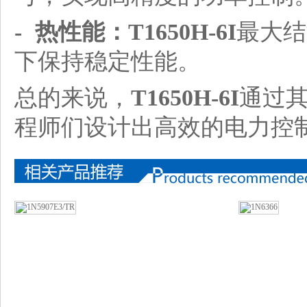
- 热性能：
T1650H-6I
最大结
下保持稳定性能。
总的来说，
T1650H-6I
通过
程师们设计出高效的电力控