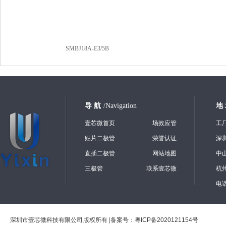
SMBJ18A-E3/5B
导 航
/Navigation
地
壹芯微首页
场效应管
工
贴片二极管
荣誉认证
深
直插二极管
网站地图
中
三极管
联系壹芯微
杭
电话
深圳市壹芯微科技有限公司 版权所有 | 备案号：
粤ICP备2020121154号